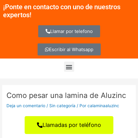
Ir
Navegación
¡Ponte en contacto con uno de nuestros
al
de
expertos!
contenido
entradas
Llamar por telefono
Escribir al Whatsapp
Menu
Como pesar una lamina de Aluzinc
Deja un comentario
/
Sin categoría
/ Por
calaminaaluzinc
Llamadas por teléfono